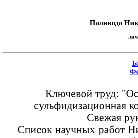
Паливода Ник
лич
Б
Ф
Ключевой труд: "О
сульфидизационная ко
Свежая ру
Список научных работ Ни