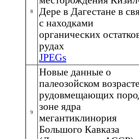
месторождения Кизил
Дере в Дагестане в св
8
с находками
органических остатков
рудах
JPEGs
Новые данные о
палеозойском возраст
рудовмещающих поро
зоне ядра
9
мегантиклинория
Большого Кавказа